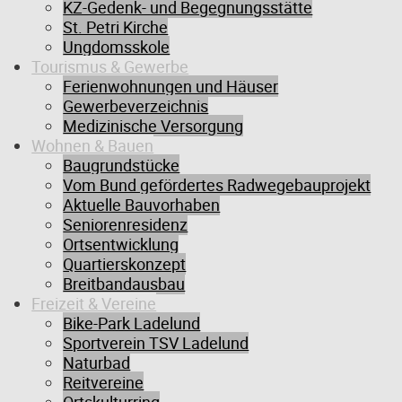
KZ-Gedenk- und Begegnungsstätte
St. Petri Kirche
Ungdomsskole
Tourismus & Gewerbe
Ferienwohnungen und Häuser
Gewerbeverzeichnis
Medizinische Versorgung
Wohnen & Bauen
Baugrundstücke
Vom Bund gefördertes Radwegebauprojekt
Aktuelle Bauvorhaben
Seniorenresidenz
Ortsentwicklung
Ganz oben
Quartierskonzept
Breitbandausbau
Freizeit & Vereine
Bike-Park Ladelund
Sportverein TSV Ladelund
Naturbad
Reitvereine
im äußersten Norden Deutschlands, nur 4 km vor Dänemark, liegt