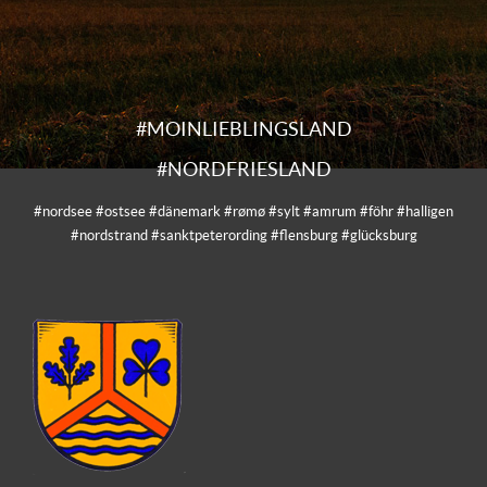
#MOINLIEBLINGSLAND
#NORDFRIESLAND
#nordsee #ostsee #dänemark #rømø #sylt #amrum #föhr #halligen
#nordstrand #sanktpeterording #flensburg #glücksburg