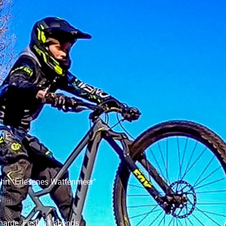
ne
hrt "Erlesenes Wattenmeer"
6
harde: Festball abends