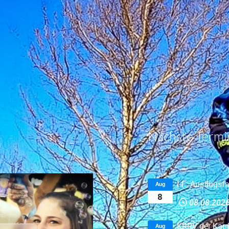
Nächste Termi
LF: Ausflugsfa
Aug
8
08.08.202
KRRV der Karr
Aug