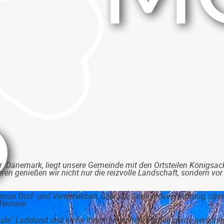
 Dänemark, liegt unsere Gemeinde mit den Ortsteilen Königsac
ren genießen wir nicht nur die reizvolle Landschaft, sondern vor
unser Dorf- und Vereinsleben, über die Gemeindeverwaltung, übe
Termine.
ale" Ladelund und stehe Ihnen für weitere Fragen gerne persönli