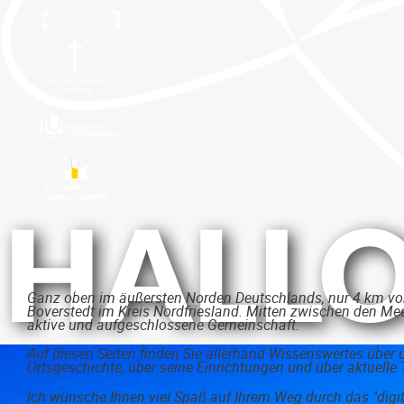
Ganz oben im äußersten Norden Deutschlands, nur 4 km vor
Boverstedt im Kreis Nordfriesland. Mitten zwischen den Mee
aktive und aufgeschlossene Gemeinschaft.
Auf diesen Seiten finden Sie allerhand Wissenswertes über 
Ortsgeschichte, über seine Einrichtungen und über aktuelle 
Ich wünsche Ihnen viel Spaß auf Ihrem Weg durch das "digit