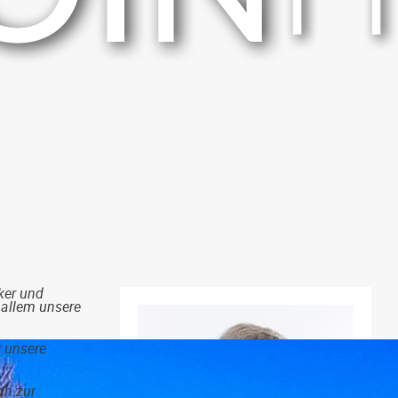
ker und
 allem unsere
r unsere
ch zur