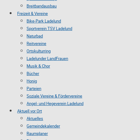
Breitbandausbau
Freizeit & Vereine
Bike-Park Ladelund
Sportverein TSV Ladelund
Naturbad
Reitvereine
Ortskulturring
Ladelunder LandFrauen
Musik & Chor
Bücher
Honig
Parteien
Soziale Vereine & Fördervereine
Angel- und Hegeverein Ladelund
Aktuell vor Ort
Aktuelles
Gemeindekalender
Raumplaner