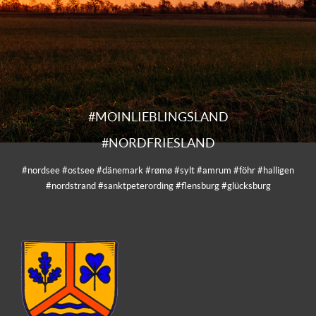
#MOINLIEBLINGSLAND
#NORDFRIESLAND
#nordsee #ostsee #dänemark #rømø #sylt #amrum #föhr #halligen
#nordstrand #sanktpeterording #flensburg #glücksburg