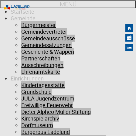
MENÜ
Startseite
Gemeinde
Bürgermeister
Gemeindevertreter
Gemeindeausschüsse
Gemeindesatzungen
Geschichte & Wappen
Partnerschaften
Ausschreibungen
Ehrenamtskarte
Einrichtungen
Aktuelles
Kindertagesstätte
Grundschule
JULA Jugendzentrum
Freiwillige Feuerwehr
Dieter Alpheo Müller Stiftung
Kirchspielarchiv
Dorfmuseum
Bürgerbus Ladelund