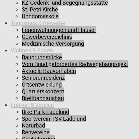
KZ-Gedenk- und Begegnungsstätte
St. Petri Kirche
Ungdomsskole
Tourismus & Gewerbe
Ferienwohnungen und Häuser
Gewerbeverzeichnis
19.02.2026
Medizinische Versorgung
Gewinnverlosung
Wohnen & Bauen
Ehrenamtskarte 2025
Baugrundstücke
Vom Bund gefördertes Radwegebauprojekt
Die Gewinnverlosung unter den Inhabern der Ehrenamtskarte 2025
Aktuelle Bauvorhaben
hat am 19. Februar im Marketingausschuss stattgefunden.
Seniorenresidenz
Folgende Gewinner wurden unter Ausschluss des Rechtweges per
Ortsentwicklung
Ziehung ermittelt:
Quartierskonzept
Breitbandausbau
Je einen Gutschein der Schlachterei Hansen über 30€:
Freizeit & Vereine
Rainer Lund & Timo Christophersen
Bike-Park Ladelund
Sportverein TSV Ladelund
Je einen Edeka-Einkaufsgutschein über 20€:
Naturbad
Michael Neben, Jürgen Schulz & Leve Ertzinger
Reitvereine