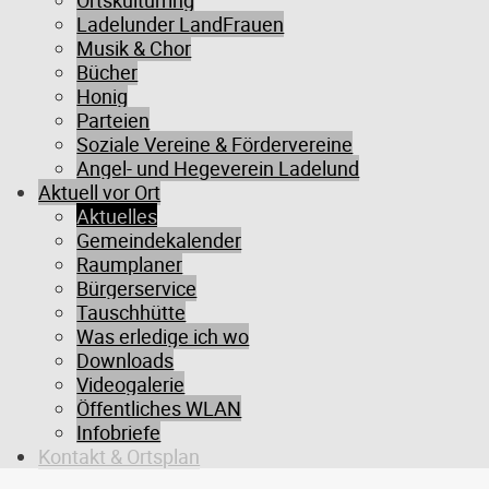
Ortskulturring
Herzlichen Glückwunsch den Gewinnern!
Ladelunder LandFrauen
Musik & Chor
Bücher
Honig
Parteien
Soziale Vereine & Fördervereine
Angel- und Hegeverein Ladelund
Aktuell vor Ort
Aktuelles
Gemeindekalender
Raumplaner
Bürgerservice
Tauschhütte
31.01.2026
Was erledige ich wo
Reitplatz on Ice geht weiter
Downloads
Videogalerie
Am kommenden Wochenende (31.01.-01.02.) geht Reitplatz on Ice in
Öffentliches WLAN
die nächste Runde. Ab 14 Uhr gibt es Eis-Disko, Eishockey, warmes
Infobriefe
Essen & Getränke. Freier Eintritt, also holt die Schlittschuhe wieder
Kontakt & Ortsplan
raus!