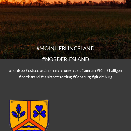
#MOINLIEBLINGSLAND
#NORDFRIESLAND
#nordsee #ostsee #dänemark #rømø #sylt #amrum #föhr #halligen
#nordstrand #sanktpeterording #flensburg #glücksburg