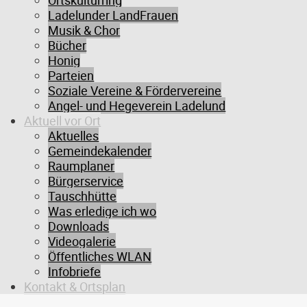
Ortskulturring
Ladelunder LandFrauen
Musik & Chor
Bücher
Lutz Martensen
Honig
Bürgermeister
Parteien
Soziale Vereine & Fördervereine
Angel- und Hegeverein Ladelund
Aktuell vor Ort
Aktuelles
Gemeindekalender
Raumplaner
Bürgerservice
Tauschhütte
Was erledige ich wo
Downloads
Videogalerie
Öffentliches WLAN
Jan Obernauer
Infobriefe
1. stellv. Bürgermeister
Kontakt & Ortsplan