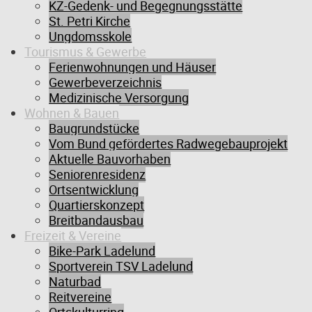
KZ-Gedenk- und Begegnungsstätte
Gemeindeverwaltung. Die Gemeindevertreter üben ihr Amt nach ihrer
St. Petri Kirche
freien , dem Gemeinwohl verpflichteten Überzeugung aus. Die
Ungdomsskole
folgenden Aufstellung gibt Ihnen einen Überblick über die
Tourismus & Gewerbe
Zusammensetzung der Gemeindevertretung, eröffnet Ihnen weitere
Ferienwohnungen und Häuser
Informationen zu den Abgeordneten und ermöglicht Ihnen den
Gewerbeverzeichnis
direkten Kontakt.
Medizinische Versorgung
Wohnen & Bauen
Baugrundstücke
Vom Bund gefördertes Radwegebauprojekt
Aktuelle Bauvorhaben
Gemeindevertreter
Seniorenresidenz
Ortsentwicklung
Quartierskonzept
Breitbandausbau
Freizeit & Vereine
Bike-Park Ladelund
Sportverein TSV Ladelund
Naturbad
Reitvereine