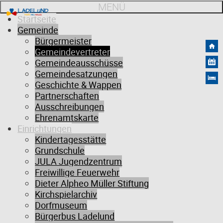
MENÜ
Startseite
Gemeinde
Bürgermeister
Gemeindevertreter
Gemeindeausschüsse
Gemeindesatzungen
Geschichte & Wappen
Partnerschaften
Ausschreibungen
Ehrenamtskarte
Einrichtungen
Gemeindevertreter
Kindertagesstätte
Grundschule
JULA Jugendzentrum
Freiwillige Feuerwehr
Die Gemeindevertretung ist die von den Bürgerinnen und Bürgern
Dieter Alpheo Müller Stiftung
gewählte Vertretung. Als demokratisch legitimiertes Gremium ist sie
Kirchspielarchiv
für alle Angelegenheiten der Gemeinde zuständig. Die
Dorfmuseum
Gemeindevertretung bedient sich zur Vorbereitung und Umsetzung
Bürgerbus Ladelund
ihrer kommunalpolitischen Entscheidungen der