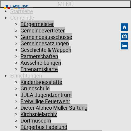
MENÜ
Startseite
Gemeinde
Bürgermeister
Gemeindevertreter
Gemeindeausschüsse
Gemeindesatzungen
Geschichte & Wappen
Partnerschaften
Ausschreibungen
Ehrenamtskarte
Einrichtungen
Datenschutzerklärung
Kindertagesstätte
Grundschule
JULA Jugendzentrum
Freiwillige Feuerwehr
Wir freuen uns sehr über Ihr Interesse an unserem Unternehmen.
Dieter Alpheo Müller Stiftung
Datenschutz hat einen besonders hohen Stellenwert für die
Kirchspielarchiv
Gemeinde Ladelund. Eine Nutzung der Internetseiten der Gemeinde
Dorfmuseum
Ladelund ist grundsätzlich ohne jede Angabe personenbezogener
Bürgerbus Ladelund
Daten möglich. Sofern eine betroffene Person besondere Services