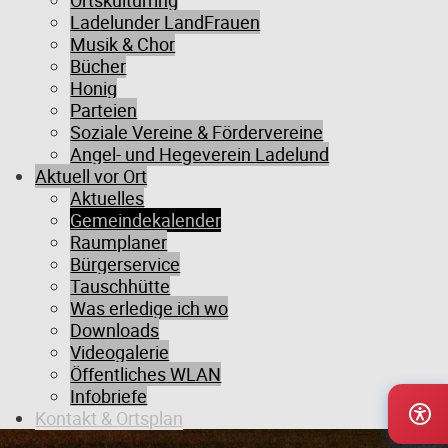
Ortskulturring
Ladelunder LandFrauen
Musik & Chor
Bücher
Honig
Parteien
Soziale Vereine & Fördervereine
Angel- und Hegeverein Ladelund
Aktuell vor Ort
Aktuelles
Gemeindekalender
Raumplaner
Bürgerservice
LADELUND
WEITER HIMMEL
Tauschhütte
ZWISCHEN DEN MEEREN
Was erledige ich wo
Downloads
Videogalerie
Öffentliches WLAN
Infobriefe
Kontakt & Ortsplan