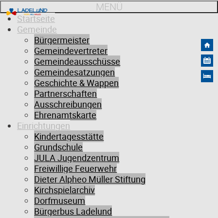
MENÜ
Startseite
Gemeinde
Bürgermeister
Gemeindevertreter
Gemeindeausschüsse
Gemeindesatzungen
Geschichte & Wappen
Partnerschaften
Ausschreibungen
Ehrenamtskarte
Einrichtungen
Kinderfest
Kindertagesstätte
Grundschule
JULA Jugendzentrum
Freiwillige Feuerwehr
Dieter Alpheo Müller Stiftung
Datum
Kirchspielarchiv
05.06.2026
Dorfmuseum
Bürgerbus Ladelund
Ort