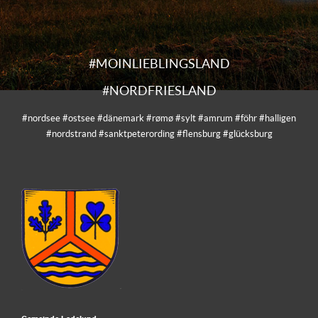
#MOINLIEBLINGSLAND
#NORDFRIESLAND
#nordsee #ostsee #dänemark #rømø #sylt #amrum #föhr #halligen
#nordstrand #sanktpeterording #flensburg #glücksburg