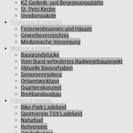
KZ-Gedenk- und Begegnungsstätte
Ladelund Grundschule, 25926 Ladelund, Deutschland
St. Petri Kirche
Ungdomsskole
Tourismus & Gewerbe
Ferienwohnungen und Häuser
Drucken
Google
Outlook (.ics)
Gewerbeverzeichnis
Medizinische Versorgung
Wohnen & Bauen
Baugrundstücke
Vom Bund gefördertes Radwegebauprojekt
Aktuelle Bauvorhaben
Seniorenresidenz
Ortsentwicklung
Quartierskonzept
Breitbandausbau
Freizeit & Vereine
Bike-Park Ladelund
Sportverein TSV Ladelund
Naturbad
Reitvereine