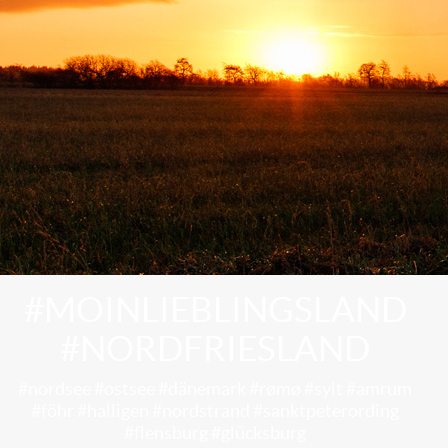
#MOINLIEBLINGSLAND
#NORDFRIESLAND
#nordsee #ostsee #dänemark #rømø #sylt #amrum
#föhr #halligen #nordstrand #sanktpeterording
#flensburg #glücksburg