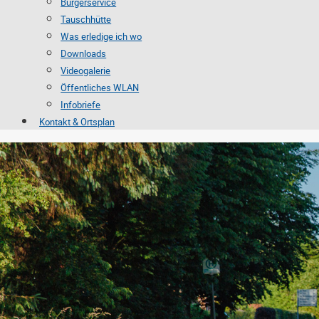
Bürgerservice
Tauschhütte
Was erledige ich wo
Downloads
Videogalerie
Öffentliches WLAN
Infobriefe
Kontakt & Ortsplan