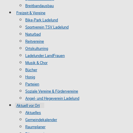
Breitbandausbau
Freizeit & Vereine
Bike-Park Ladelund
Sportverein TSV Ladelund
Naturbad
Reitvereine
Ortskulturring
Ladelunder LandFrauen
Musik & Chor
Bücher
Honig
Parteien
Soziale Vereine & Fördervereine
Angel- und Hegeverein Ladelund
Aktuell vor Ort
Aktuelles
Gemeindekalender
Raumplaner